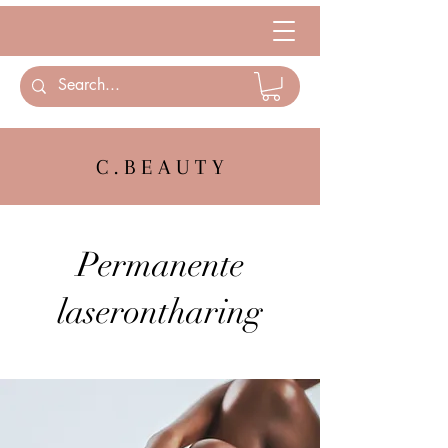
C . B E A U T Y
Permanente
laserontharing