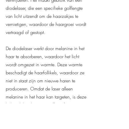
diodelaser, die een specifieke golflengte
van licht uitzendt om de haarzakjes te
vernietigen, waardoor de haargroei wordt
vertraagd of gestopt.
De diodelaser werkt door melanine in het
haar te absorberen, waardoor het licht
wordt omgezet in warmte. Deze warmte
beschadigt de haarfollikels, waardoor ze
niet in staat zijn om nieuwe haren te
produceren. Omdat de laser alleen
melanine in het haar kan targeten, is deze
behandeling het meest effectief voor
mensen met donker haar en een lichte
huidskleur.