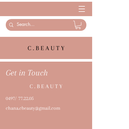
C . B E A U T Y
Get in Touch
C . B E A U T Y
0497/ 77.22.05
chana.cbeauty@gmail.com