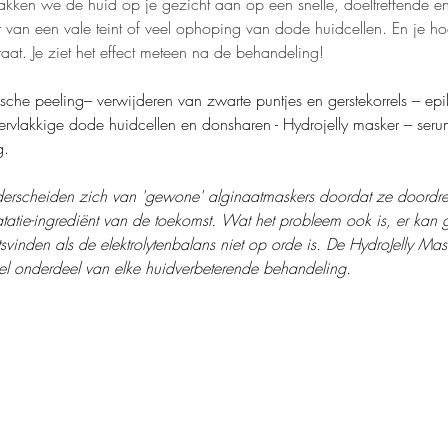
ken we de huid op je gezicht aan op een snelle, doeltreffende en 
bt van een vale teint of veel ophoping van dode huidcellen. En je hoef
aat. Je ziet het effect meteen na de behandeling!
sche peeling– verwijderen van zwarte puntjes en gerstekorrels – epil
rvlakkige dode huidcellen en donsharen - Hydrojelly masker – seru
g.
erscheiden zich van 'gewone' alginaatmaskers doordat ze doordren
ratatie-ingrediënt van de toekomst. Wat het probleem ook is, er kan 
tsvinden als de elektrolytenbalans niet op orde is. De HydroJelly Ma
el onderdeel van elke huidverbeterende behandeling.