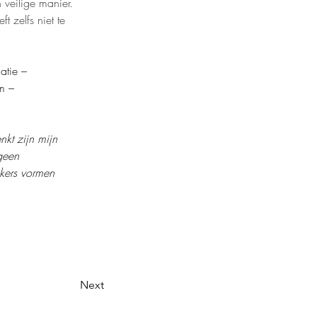
veilige manier. 
t zelfs niet te 
atie – 
m –
kt zijn mijn 
geen 
skers vormen 
Next