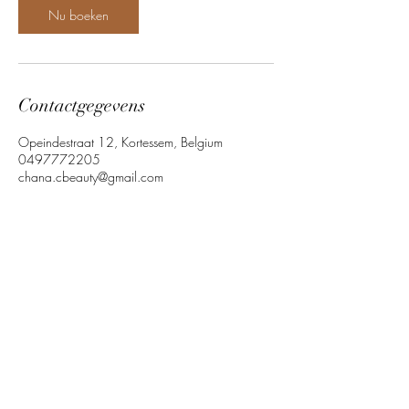
n
Nu boeken
.
Contactgegevens
Opeindestraat 12, Kortessem, Belgium
0497772205
chana.cbeauty@gmail.com
Quick link
Follow us
Our Policy
©2023 by C. Beauty