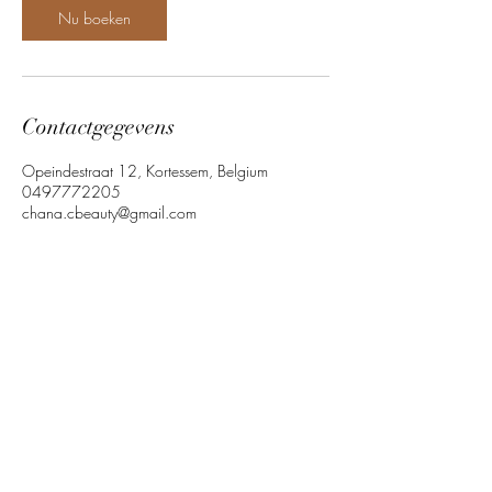
n
Nu boeken
.
Contactgegevens
Opeindestraat 12, Kortessem, Belgium
0497772205
chana.cbeauty@gmail.com
Quick link
Follow us
Our Policy
©2023 by C. Beauty