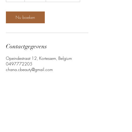
u
Nu boeken
Contactgegevens
Opeindestraat 12, Kortessem, Belgium
0497772205
chana.cbeauty@gmail.com
Quick link
Follow us
Our Policy