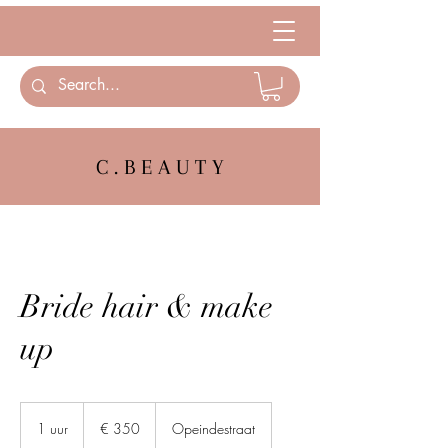
C . B E A U T Y
Bride hair & make
up
350
euro
1 uur
1
€ 350
Opeindestraat
u