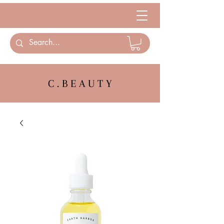
C . B E A U T Y